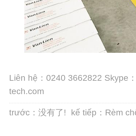
Liên hệ：0240 3662822 Skype：
tech.com
trước：没有了! kế tiếp：
Rèm chố