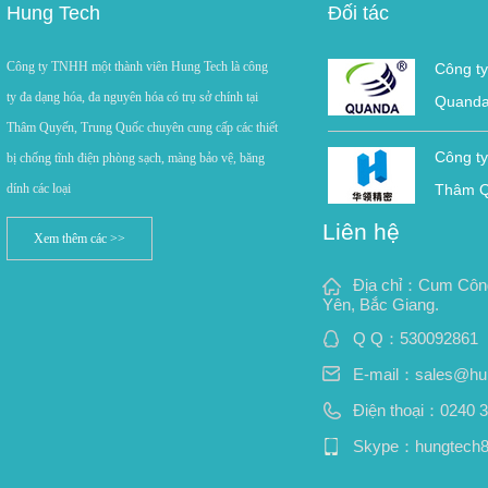
Hung Tech
Đối tác
Công ty TNHH một thành viên Hung Tech là công
Công t
ty đa dạng hóa, đa nguyên hóa có trụ sở chính tại
Quanda
Thâm Quyến, Trung Quốc chuyên cung cấp các thiết
Công ty
bị chống tĩnh điện phòng sạch, màng bảo vệ, băng
dính các loại
Thâm 
Liên hệ
Xem thêm các >>
Địa chỉ：Cum Công
Yên, Bắc Giang.
Q Q：
530092861
E-mail：
sales@hu
Điện thoại：0240 
Skype：hungtech