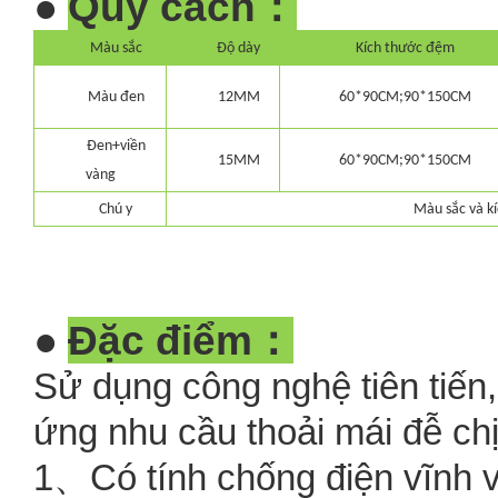
Quy cách：
●
Màu sắc
Độ dày
Kích thước đệm
Màu đen
12MM
60*90CM;90*150CM
Đen
+
viền
15MM
60*90CM;90*150CM
vàng
Chú y
Màu sắc và kí
Đặc điểm：
●
Sử dụng công nghệ tiên tiến
ứng nhu cầu thoải mái đễ ch
1、Có tính chống điện vĩnh v